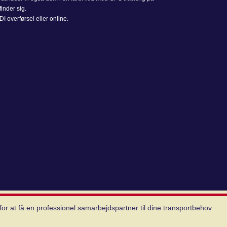
finder sig.
I overførsel eller online.
for at få en professionel samarbejdspartner til dine transportbehov