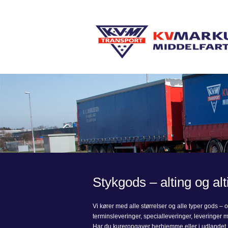
Stykgods – alting og alti
Vi kører med alle størrelser og alle typer gods – 
terminsleveringer, specialleveringer, leveringer med
Har du kureropgaver herhjemme eller i udlandet, s