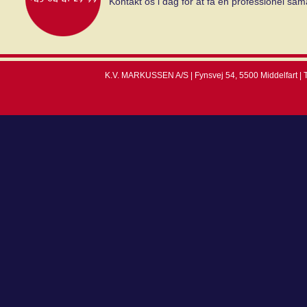
Kontakt os i dag for at få en professionel sam
K.V. MARKUSSEN A/S | Fynsvej 54, 5500 Middelfart | T